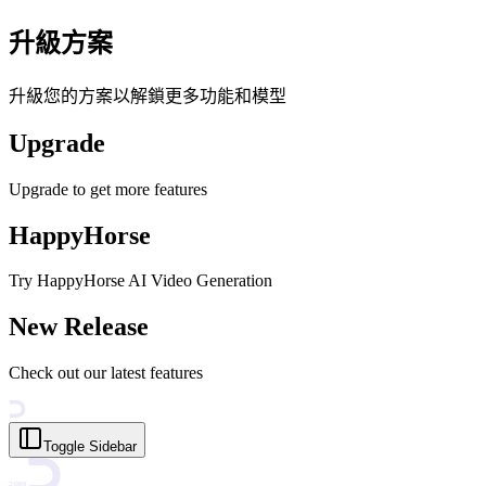
升級方案
升級您的方案以解鎖更多功能和模型
Upgrade
Upgrade to get more features
HappyHorse
Try HappyHorse AI Video Generation
New Release
Check out our latest features
Toggle Sidebar