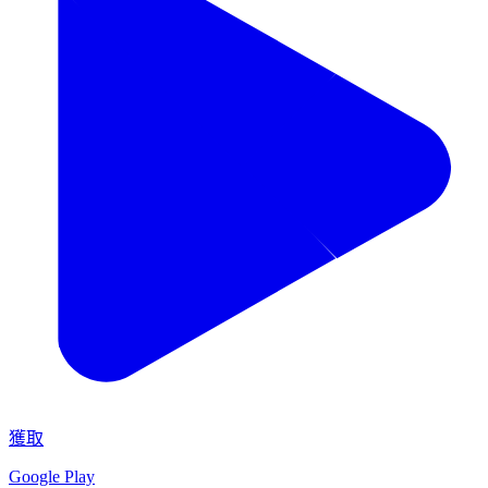
獲取
Google Play