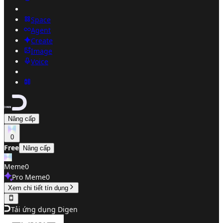
Space
Agent
Create
Image
Voice
Nâng cấp
0
Free
Nâng cấp
Meme
0
Pro Meme
0
Xem chi tiết tín dụng
Tải ứng dụng Digen