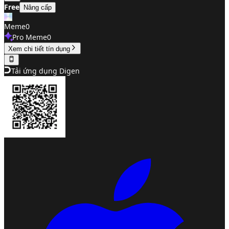
Free
Nâng cấp
Meme
0
Pro Meme
0
Xem chi tiết tín dụng
Tải ứng dụng Digen